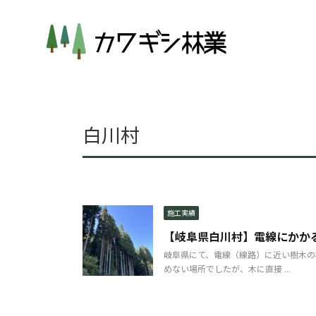
白川村
施工実績
【岐阜県白川村】電線にかか
岐阜県にて、電線（線路）に近い樹木の
めない場所でしたが、木に直接 ...